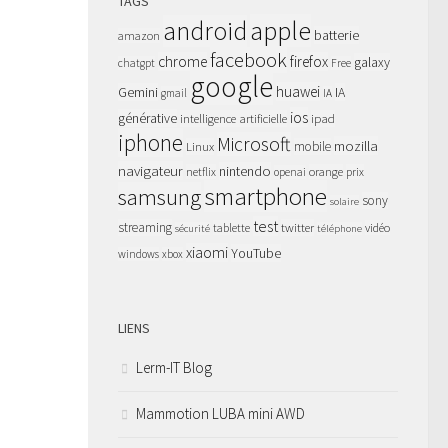
TAGS
apple
android
batterie
amazon
facebook
chrome
firefox
galaxy
chatgpt
Free
google
huawei
Gemini
IA
gmail
IA
ios
générative
intelligence artificielle
ipad
iphone
Microsoft
mozilla
Linux
mobile
navigateur
nintendo
netflix
orange
prix
openai
smartphone
samsung
sony
solaire
test
streaming
twitter
tablette
vidéo
sécurité
téléphone
xiaomi
YouTube
windows
xbox
LIENS
Lerm-IT Blog
Mammotion LUBA mini AWD