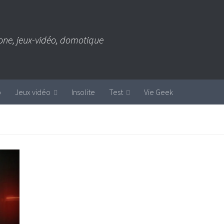
one, jeux-vidéo, domotique
b
Jeux vidéo
Insolite
Test
Vie Geek