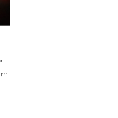
ur
s par