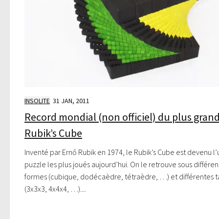
INSOLITE
31 JAN, 2011
Record mondial (non officiel) du plus gran
Rubik’s Cube
Inventé par Ernő Rubik en 1974, le Rubik’s Cube est devenu l’
puzzle les plus joués aujourd’hui. On le retrouve sous différe
formes (cubique, dodécaèdre, tétraèdre, …) et différentes ta
(3x3x3, 4x4x4, …)....