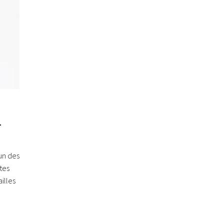
d
un des
ntes
illes