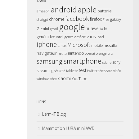
TAGS
apple
android
batterie
amazon
facebook
chrome
firefox
galaxy
chatgpt
Free
google
huawei
Gemini
IA
gmail
IA
ios
générative
intelligence artificielle
ipad
iphone
Microsoft
mozilla
Linux
mobile
navigateur
nintendo
netflix
orange
prix
openai
smartphone
samsung
sony
solaire
test
streaming
twitter
tablette
vidéo
sécurité
téléphone
xiaomi
YouTube
windows
xbox
LIENS
Lerm-IT Blog
Mammotion LUBA mini AWD