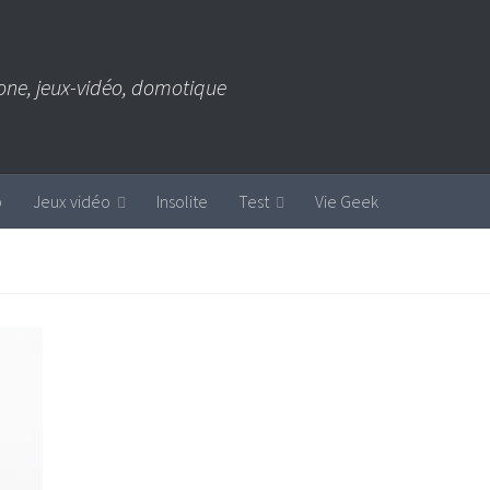
one, jeux-vidéo, domotique
b
Jeux vidéo
Insolite
Test
Vie Geek