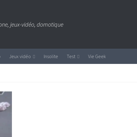
one, jeux-vidéo, domotique
b
Jeux vidéo
Insolite
Test
Vie Geek