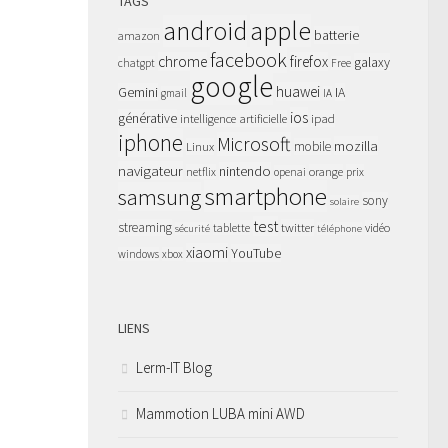
TAGS
apple
android
batterie
amazon
facebook
chrome
firefox
galaxy
chatgpt
Free
google
huawei
Gemini
IA
gmail
IA
ios
générative
intelligence artificielle
ipad
iphone
Microsoft
mozilla
Linux
mobile
navigateur
nintendo
netflix
orange
prix
openai
smartphone
samsung
sony
solaire
test
streaming
twitter
tablette
vidéo
sécurité
téléphone
xiaomi
YouTube
windows
xbox
LIENS
Lerm-IT Blog
Mammotion LUBA mini AWD