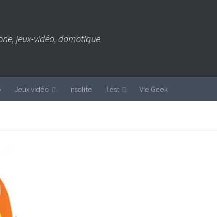
one, jeux-vidéo, domotique
b
Jeux vidéo
Insolite
Test
Vie Geek