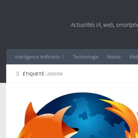
Skip to content
Actualités IA, web, smartph
Intelligence Artificielle
Technologie
Mobile
We
ÉTIQUETÉ :
ADDON