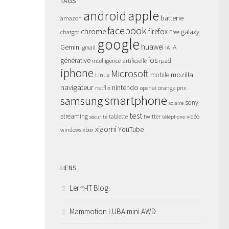
TAGS
apple
android
batterie
amazon
facebook
chrome
firefox
galaxy
chatgpt
Free
google
huawei
Gemini
IA
gmail
IA
ios
générative
intelligence artificielle
ipad
iphone
Microsoft
mozilla
Linux
mobile
navigateur
nintendo
netflix
orange
prix
openai
smartphone
samsung
sony
solaire
test
streaming
twitter
tablette
vidéo
sécurité
téléphone
xiaomi
YouTube
windows
xbox
LIENS
Lerm-IT Blog
Mammotion LUBA mini AWD