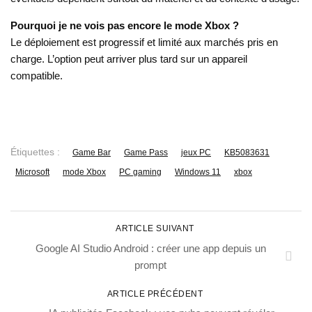
Pourquoi je ne vois pas encore le mode Xbox ?
Le déploiement est progressif et limité aux marchés pris en
charge. L’option peut arriver plus tard sur un appareil
compatible.
Étiquettes :
Game Bar
Game Pass
jeux PC
KB5083631
Microsoft
mode Xbox
PC gaming
Windows 11
xbox
ARTICLE SUIVANT
Google AI Studio Android : créer une app depuis un
prompt
ARTICLE PRÉCÉDENT