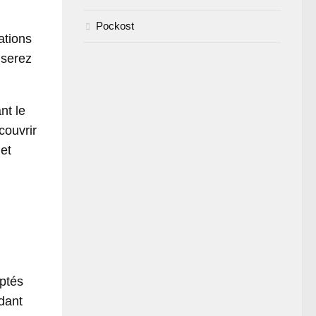
Pockost
ations
 serez
nt le
couvrir
 et
aptés
dant