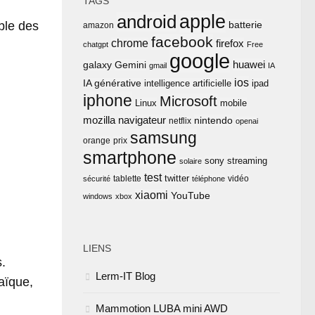
TAGS
apple
android
ble des
batterie
amazon
facebook
chrome
firefox
chatgpt
Free
google
huawei
Gemini
galaxy
gmail
IA
ios
IA générative
intelligence artificielle
ipad
iphone
Microsoft
Linux
mobile
mozilla
navigateur
nintendo
netflix
openai
samsung
orange
prix
smartphone
sony
streaming
solaire
test
twitter
tablette
vidéo
sécurité
téléphone
xiaomi
YouTube
windows
xbox
LIENS
.
Lerm-IT Blog
aïque,
Mammotion LUBA mini AWD