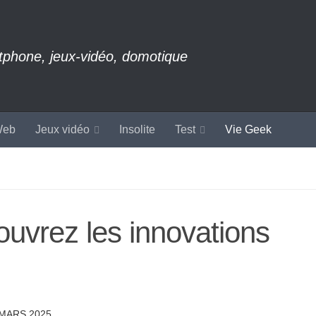
rtphone, jeux-vidéo, domotique
eb
Jeux vidéo
Insolite
Test
Vie Geek
ouvrez les innovations
 MARS 2025