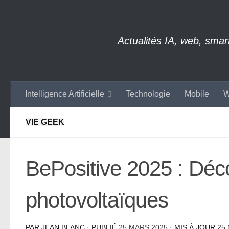
Skip to content
Actualités IA, web, sma
Intelligence Artificielle
Technologie
Mobile
W
VIE GEEK
BePositive 2025 : Déc
photovoltaïques
PAR
JEAN BLANC
· PUBLIÉ
25 MARS 2025
· MIS À JOUR
25