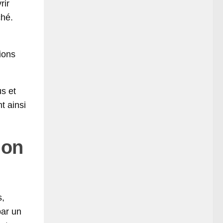
rir
ché.
ions
us et
t ainsi
ion
s,
par un