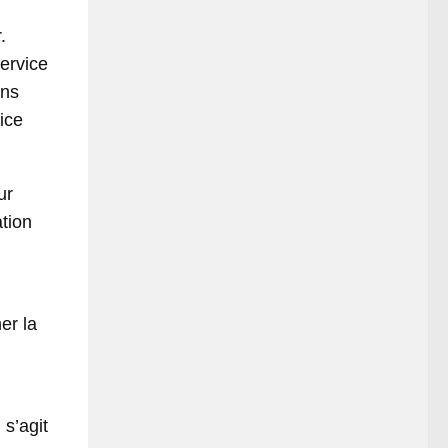
.
ervice
ins
ice
ur
ation
er la
 s’agit