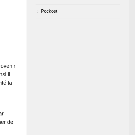
Pockost
rovenir
nsi il
ité la
ar
ner de