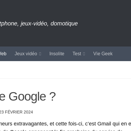
rtphone, jeux-vidéo, domotique
eb
Jeux vidéo
Insolite
Test
Vie Geek
de Google ?
23 FÉVRIER 2024
urs extravagantes, et cette fois-ci, c’est Gmail qui en e