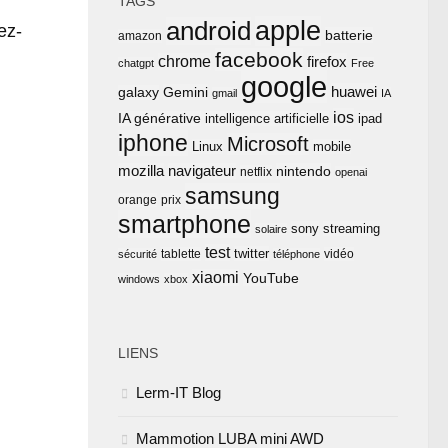
TAGS
apple
android
ez-
batterie
amazon
facebook
chrome
firefox
chatgpt
Free
google
huawei
Gemini
galaxy
gmail
IA
ios
IA générative
intelligence artificielle
ipad
iphone
Microsoft
Linux
mobile
mozilla
navigateur
nintendo
netflix
openai
samsung
orange
prix
smartphone
sony
streaming
solaire
test
twitter
tablette
vidéo
sécurité
téléphone
xiaomi
YouTube
windows
xbox
LIENS
Lerm-IT Blog
Mammotion LUBA mini AWD