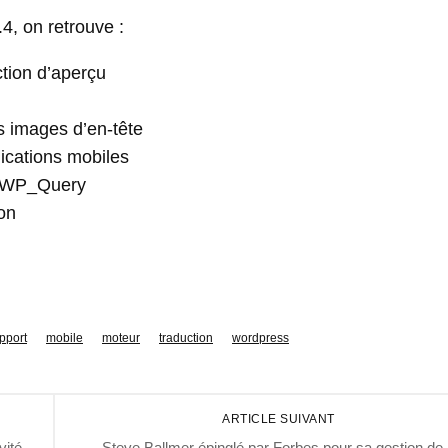
4, on retrouve :
tion d’aperçu
es images d’en-tête
ications mobiles
on WP_Query
ion
upport
mobile
moteur
traduction
wordpress
ARTICLE SUIVANT
vité
Steve Ballmer épinglé par Forbes pour sa gestion de