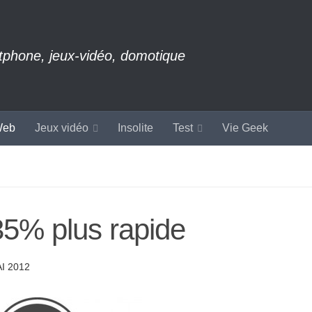
rtphone, jeux-vidéo, domotique
eb
Jeux vidéo
Insolite
Test
Vie Geek
35% plus rapide
I 2012