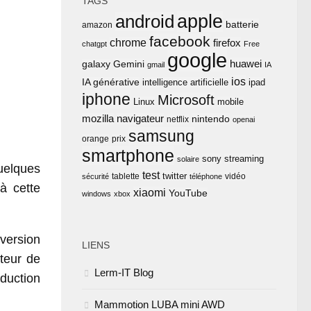
TAGS
apple
android
batterie
amazon
facebook
chrome
firefox
chatgpt
Free
google
huawei
Gemini
galaxy
gmail
IA
ios
IA générative
intelligence artificielle
ipad
iphone
Microsoft
Linux
mobile
mozilla
navigateur
nintendo
netflix
openai
samsung
orange
prix
smartphone
sony
streaming
solaire
uelques
test
twitter
tablette
vidéo
sécurité
téléphone
à cette
xiaomi
YouTube
windows
xbox
version
LIENS
teur de
Lerm-IT Blog
aduction
Mammotion LUBA mini AWD