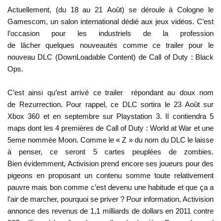
Actuellement, (du 18 au 21 Août) se déroule à
Cologne
le
Gamescom
, un salon international dédié aux jeux vidéos. C’est
l’occasion pour les industriels de la profession
de lâcher quelques nouveautés comme ce
trailer
pour le
nouveau DLC (DownLoadable Content) de
Call
of
Duty
: Black
Ops
.
C’est ainsi qu’est arrivé ce
trailer
répondant au doux nom
de
Rezurrection
. Pour rappel, ce DLC sortira le 23
Août
sur
Xbox
360 et en septembre sur
Playstation
3. Il contiendra 5
maps
dont les 4 premières de
Call
of
Duty
:
World
at
War
et une
5eme nommée
Moon
. Comme le « Z » du nom du DLC le laisse
à penser, ce seront 5 cartes peuplées de zombies.
Bien évidemment,
Activision
prend encore ses joueurs pour des
pigeons en proposant un contenu somme toute relativement
pauvre mais bon comme c’est devenu une habitude et que ça a
l’air de marcher, pourquoi se priver ? Pour information,
Activision
annonce des revenus de 1,1 milliards de dollars en 2011 contre