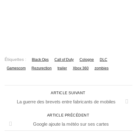
Étiquettes :
Black Ops
Call of Duty
Cologne
DLC
Gamescom
Rezurection
trailer
Xbox 360
zombies
ARTICLE SUIVANT
La guerre des brevets entre fabricants de mobiles
ARTICLE PRÉCÉDENT
Google ajoute la météo sur ses cartes