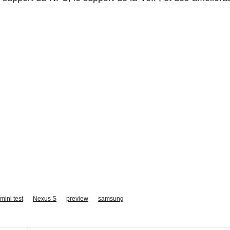
mini test
Nexus S
preview
samsung