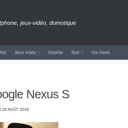
rtphone, jeux-vidéo, domotique
eb
Jeux vidéo
Insolite
Test
Vie Geek
Google Nexus S
R
28 AOÛT 2018