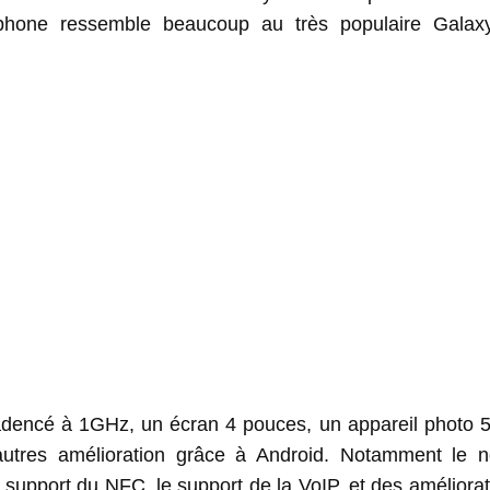
éphone ressemble beaucoup au très populaire Gala
adencé à 1GHz, un écran 4 pouces, un appareil photo 
’autres amélioration grâce à Android. Notamment le 
 le support du NFC, le support de la VoIP, et des améliora