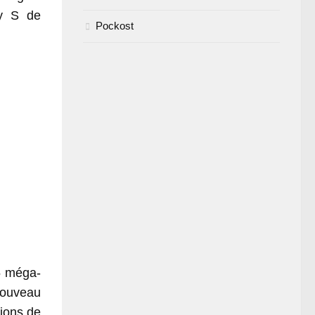
xy S de
Pockost
5 méga-
nouveau
tions de