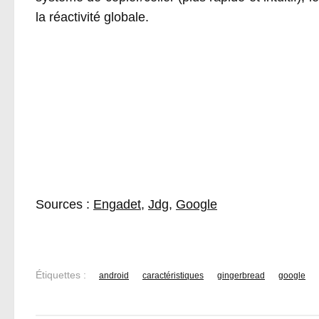
la réactivité globale.
Sources :
Engadet
,
Jdg
,
Google
Étiquettes :
android
caractéristiques
gingerbread
google