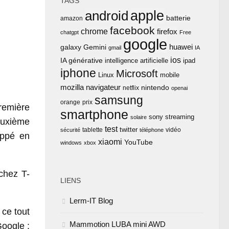
TAGS
apple
android
batterie
amazon
facebook
chrome
firefox
chatgpt
Free
google
huawei
Gemini
galaxy
gmail
IA
ios
IA générative
intelligence artificielle
ipad
iphone
Microsoft
Linux
mobile
mozilla
navigateur
nintendo
netflix
openai
samsung
orange
prix
remière
smartphone
sony
streaming
solaire
euxième
test
twitter
tablette
vidéo
sécurité
téléphone
oppé en
xiaomi
YouTube
windows
xbox
chez T-
LIENS
Lerm-IT Blog
 ce tout
Mammotion LUBA mini AWD
Google :