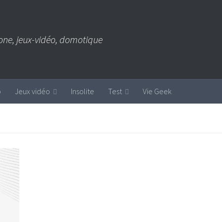
one, jeux-vidéo, domotique
b
Jeux vidéo
Insolite
Test
Vie Geek