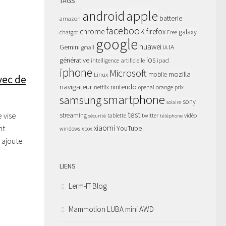
TAGS
apple
android
batterie
amazon
facebook
chrome
firefox
galaxy
chatgpt
Free
google
huawei
Gemini
IA
gmail
IA
ios
générative
intelligence artificielle
ipad
iphone
Microsoft
mozilla
Linux
mobile
vec de
navigateur
nintendo
netflix
orange
prix
openai
smartphone
samsung
sony
solaire
test
 vise
streaming
twitter
tablette
vidéo
sécurité
téléphone
nt
xiaomi
YouTube
windows
xbox
e ajoute
LIENS
Lerm-IT Blog
Mammotion LUBA mini AWD