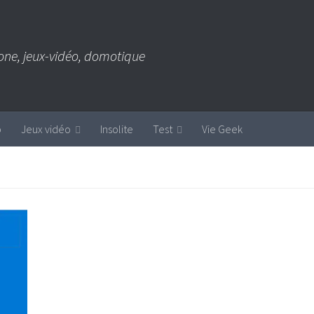
one, jeux-vidéo, domotique
b
Jeux vidéo
Insolite
Test
Vie Geek