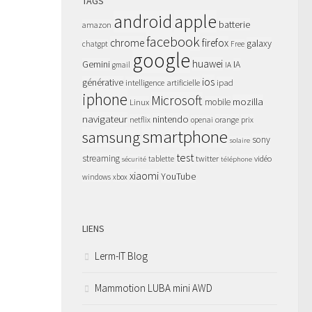
TAGS
apple
android
batterie
amazon
facebook
chrome
firefox
galaxy
chatgpt
Free
google
huawei
Gemini
IA
gmail
IA
ios
générative
intelligence artificielle
ipad
iphone
Microsoft
mozilla
Linux
mobile
navigateur
nintendo
netflix
orange
prix
openai
smartphone
samsung
sony
solaire
test
streaming
twitter
tablette
vidéo
sécurité
téléphone
xiaomi
YouTube
windows
xbox
LIENS
Lerm-IT Blog
Mammotion LUBA mini AWD